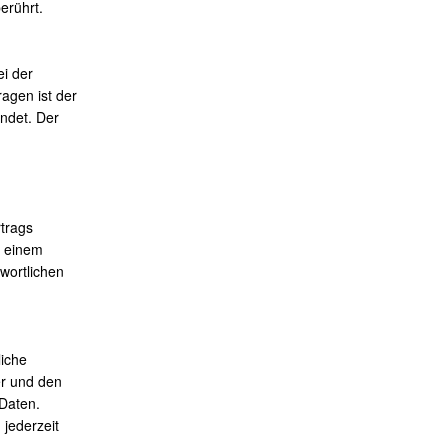
erührt.
ei der
agen ist der
ndet. Der
rtrags
n einem
wortlichen
liche
er und den
 Daten.
jederzeit