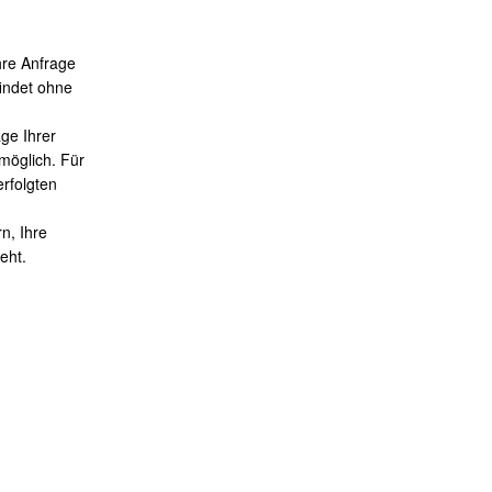
hre Anfrage
indet ohne
ge Ihrer
 möglich. Für
erfolgten
n, Ihre
eht.