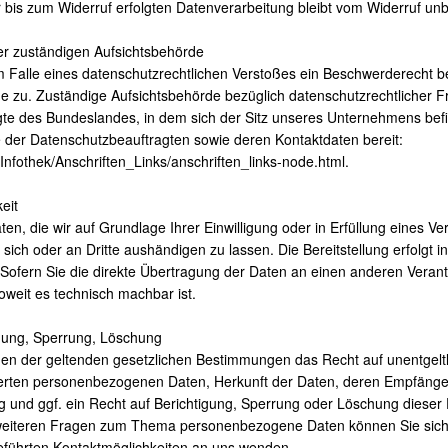
 bis zum Widerruf erfolgten Datenverarbeitung bleibt vom Widerruf unb
er zuständigen Aufsichtsbehörde
im Falle eines datenschutzrechtlichen Verstoßes ein Beschwerderecht b
e zu. Zuständige Aufsichtsbehörde bezüglich datenschutzrechtlicher Fr
te des Bundeslandes, in dem sich der Sitz unseres Unternehmens befi
ste der Datenschutzbeauftragten sowie deren Kontaktdaten bereit:
Infothek/Anschriften_Links/anschriften_links-node.html.
eit
en, die wir auf Grundlage Ihrer Einwilligung oder in Erfüllung eines Ve
 sich oder an Dritte aushändigen zu lassen. Die Bereitstellung erfolgt i
ofern Sie die direkte Übertragung der Daten an einen anderen Verant
soweit es technisch machbar ist.
igung, Sperrung, Löschung
en der geltenden gesetzlichen Bestimmungen das Recht auf unentgelt
herten personenbezogenen Daten, Herkunft der Daten, deren Empfäng
 und ggf. ein Recht auf Berichtigung, Sperrung oder Löschung dieser
weiteren Fragen zum Thema personenbezogene Daten können Sie sich 
eführten Kontaktmöglichkeiten an uns wenden.